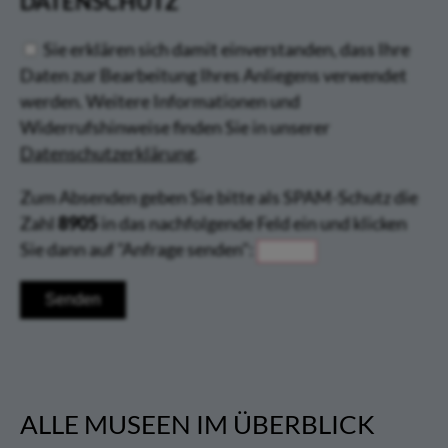
DATENSCHUTZ
Sie erklären sich damit einverstanden, dass Ihre
Daten zur Bearbeitung Ihres Anliegens verwendet
werden. Weitere Informationen und
Widerrufshinweise finden Sie in unserer
Datenschutzerklärung
.
Zum Absenden geben Sie bitte als SPAM-Schutz die
Zahl
8905
in das nachfolgende Feld ein und klicken
Sie dann auf "Anfrage senden":
ALLE MUSEEN IM ÜBERBLICK