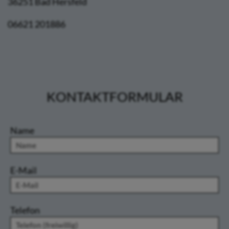
36251 Bad Hersfeld
06621 201886
KONTAKTFORMULAR
Name
E-Mail
Telefon