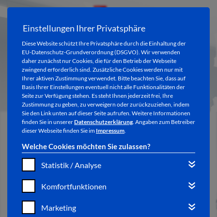
Einstellungen Ihrer Privatsphäre
Details zum "Konrad-
Diese Website schützt Ihre Privatsphäre durch die Einhaltung der
EU-Datenschutz-Grundverordnung (DSGVO). Wir verwenden
daher zunächst nur Cookies, die für den Betrieb der Webseite
Duden-Museum"
zwingend erforderlich sind. Zusätzliche Cookies werden nur mit
Ihrer aktiven Zustimmung verwendet. Bitte beachten Sie, dass auf
Basis Ihrer Einstellungen eventuell nicht alle Funktionalitäten der
Seite zur Verfügung stehen. Es steht Ihnen jederzeit frei, Ihre
Zustimmung zu geben, zu verweigern oder zurückzuziehen, indem
Sie den Link unten auf dieser Seite aufrufen. Weitere Informationen
finden Sie in unserer
Datenschutzerklärung
. Angaben zum Betreiber
dieser Webseite finden Sie im
Impressum
.
Welche Cookies möchten Sie zulassen?
Statistik / Analyse
Komfortfunktionen
Marketing
KONRAD-DUDEN-