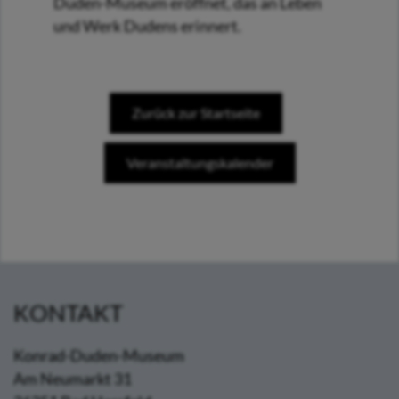
Duden-Museum eröffnet, das an Leben
und Werk Dudens erinnert.
Zurück zur Startseite
Veranstaltungskalender
KONTAKT
Konrad-Duden-Museum
Am Neumarkt 31