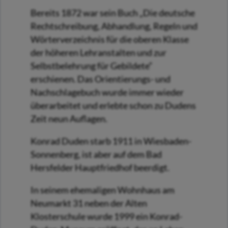
Bereits 1872 war sein Buch „Die deutsche
Rechtschreibung, Abhandlung, Regeln und
Wörterverzeichnis für die oberen Klasse
der höheren Lehranstalten und zur
Selbstbelehrung für Gebildete“
erschienen. Das Orientierungs- und
Nachschlagebuch wurde immer wieder
überarbeitet und erlebte schon zu Dudens
Zeit neun Auflagen.
Konrad Duden starb 1911 in Wiesbaden-
Sonnenberg, ist aber auf dem Bad
Hersfelder Hauptfriedhof beerdigt.
In seinem ehemaligen Wohnhaus am
Neumarkt 31 neben der Alten
Klosterschule wurde 1999 ein Konrad-