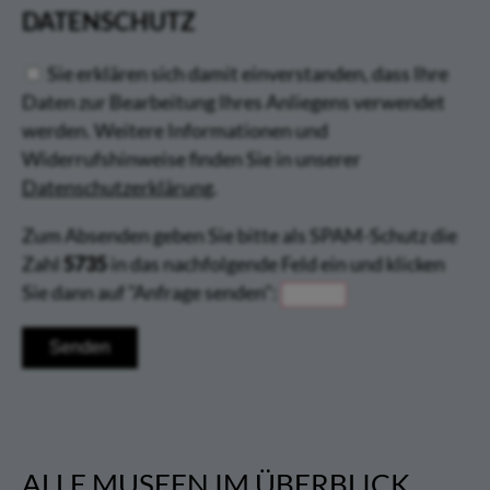
DATENSCHUTZ
Sie erklären sich damit einverstanden, dass Ihre
Daten zur Bearbeitung Ihres Anliegens verwendet
werden. Weitere Informationen und
Widerrufshinweise finden Sie in unserer
Datenschutzerklärung
.
Zum Absenden geben Sie bitte als SPAM-Schutz die
Zahl
5735
in das nachfolgende Feld ein und klicken
Sie dann auf "Anfrage senden":
ALLE MUSEEN IM ÜBERBLICK