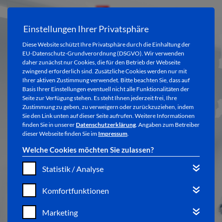
Einstellungen Ihrer Privatsphäre
Diese Website schützt Ihre Privatsphäre durch die Einhaltung der
EU-Datenschutz-Grundverordnung (DSGVO). Wir verwenden
daher zunächst nur Cookies, die für den Betrieb der Webseite
zwingend erforderlich sind. Zusätzliche Cookies werden nur mit
Ihrer aktiven Zustimmung verwendet. Bitte beachten Sie, dass auf
Basis Ihrer Einstellungen eventuell nicht alle Funktionalitäten der
Seite zur Verfügung stehen. Es steht Ihnen jederzeit frei, Ihre
GALERIE IM STIFT
Zustimmung zu geben, zu verweigern oder zurückzuziehen, indem
Sie den Link unten auf dieser Seite aufrufen. Weitere Informationen
finden Sie in unserer
Datenschutzerklärung
. Angaben zum Betreiber
dieser Webseite finden Sie im
Impressum
.
Welche Cookies möchten Sie zulassen?
Statistik / Analyse
Komfortfunktionen
KAPITELSAAL
Marketing